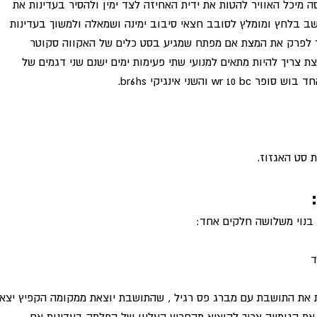
 מיכל האוויר להטות את ידית האחיזה לצד ימין ולהסיר בעדינות את 
ב בלחץ ומומלץ לסובב חצאי סיבוב ימינה ושמאלה ולמשוך בעדינות
ך לפרק את המצת אם מפתח שמגיע בסט כלים של האקווה סקוטר
 צריך להיות מתאים למנועי שתי פעימות ימים ישנם שני דגמים של
 והשני אינגיקי br6hs. 
 סט האגזוז. 
בנוי משלושה חלקים אחד:
 
 את התושבת עם מברג פס רגיל , שהתושבת יוצאת ממקומה הקפיץ יצא
את הגומייה צריך להוציא מהחריץ העליון של הפלתה בעדינות אם