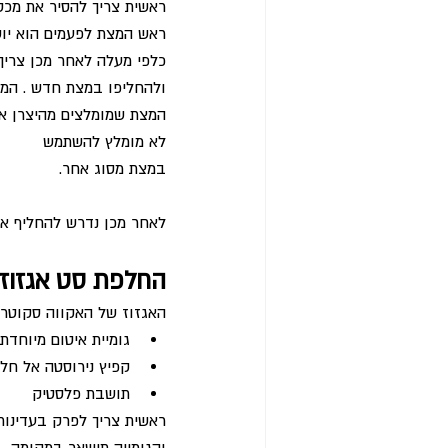
ראשית צריך להסיר את מכסה
ראש המצת לפעמים הוא יוש
כלפי מעלה לאחר מכן צרי
ולהחליפו במצת חדש . המצת
המצת שמומלצים מהיצרן אחד בוש סופר wr 10 bc
לא מומלץ להשתמש 
במצת מסוג אחר. 
לאחר מכן נדרש להחליף את
החלפת סט אגזוז:
האגזוז של האקווה סקוטר 
גומיית איטום מיוחדת 
קפיץ נירוסטה אל חלד
תושבת פלסטיק 
ראשית צריך לפרק בעדינות
והגומייה תישאר במקומה , 