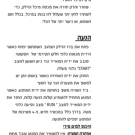
· שחרר והדק חזרה את מכסה מיכל הדלק, כדי 
לשחרר לחץ יתר שעלול להיבנות במיכל, בגלל חום 
השמש, או ניעור יתר של הכלי. 
הנעה 
· פתח את ברז הדלק הצהוב. השסתום יפתח כאשר 
הידית מכוונת כלפי חלקו הקידמי של  הסקוטר.
· סובב את ידית המאייד נגד כיוון השעון למצב 
"START" כלפי מעלה.
· החזק את ידית האחיזה כאשר באותו זמן יש 
למשוך את מצערת הגז עד הסוף.
· ביד השניה משוך בחוזקה את ידית המתנע. כאשר 
המנוע מתחיל להשמיע קולות הנעה קלות, החזר את 
ידית המאייד למצב " RUN " מצב נסיעה כלפי 
מטה. בדרך כלל במכשיר חדש, 4-5 משיכות של 
המתנע יספיקו להתנעה.
היכנס למים מיד!
אזהרה חמורה: 
אין להשאיר את המנוע עובד מחוץ 