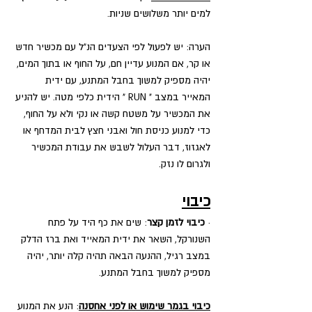
למים יותר משלושים שניות.
הערה: יש לפעול לפי הצעדים הנ"ל עם מכשיר חדש 
או קר, אם המנוע עדיין חם, על החוף או בתוך המים, 
יהיה מספיק למשוך בחבל המתנע, עם ידית 
המאייר במצב " RUN " הידית כלפי מטה. יש להניע 
את המכשיר על משטח קשה או נקי ולא על החוף, 
כדי למנוע כניסת חול ואבני חצץ לבית המדחף או 
לאגזוז, דבר העלול לשבש את עבודת המכשיר 
ולגרום לו נזק.
כיבוי
· 
כיבוי לזמן קצר
: שים את כף היד על פתח 
השנורקל, השאר את ידית המאייד ואת ברז הדלק 
במצב רגיל, ההנעה הבאה תהיה קלה יותר, יהיה 
מספיק למשוך בחבל המתנע.
כיבוי בגמר שימוש או לפני אחסנה
: הנע את המנוע 