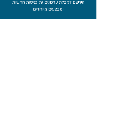
הירשם לקבלת עדכונים על כניסות חדשות
ומבצעים מיוחדים
אימייל
הירשם כמנוי
תקנון האתר
© 2021 כל הזכויות שמורות להובילנד
עיצוב ובנייה:
Wix Monster