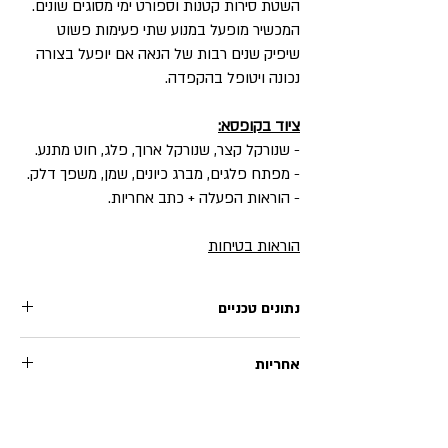
השטת סירות קטנות וספורט ימי מסוגים שונים.
המכשיר מופעל במנוע שתי פעימות פשוט
שיפיק שנים רבות של הנאה אם יופעל בצורה
נכונה ויטופל בהקפדה.
ציוד בקופסא:
- שנורקל קצר, שנורקל ארוך, פלג, חוט מתנע.
- מפתח פלגים, מברג כיונים, שמן, משפך דלק.
- הוראות הפעלה + כתב אחריות.
הוראות בטיחות
נתונים טכניים
אחריות
נפח מנוע
51.5 סמ"ק
אחריות מלאה תינתן לתקופה של 12 חודשים מיום
סוג המנוע
2 פעימות הנעה ישירה
רכישת המוצר.
האחריות אינה כוללת חלקי בלאי כגון: פלג, סט אגזוז,